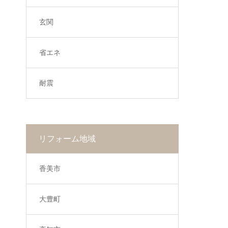
玄関
省エネ
耐震
リフォーム地域
香美市
大豊町