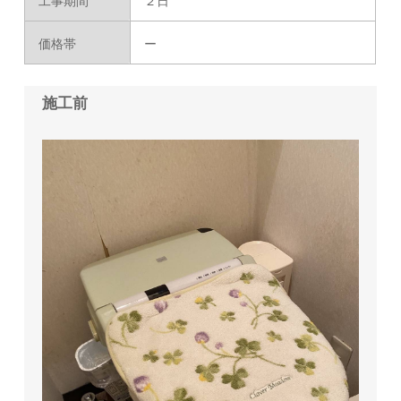
工事期間
２日
価格帯
ー
施工前