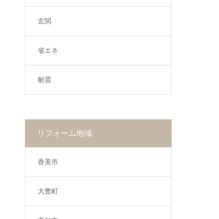
玄関
省エネ
耐震
リフォーム地域
香美市
大豊町