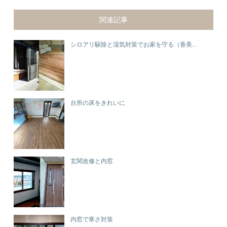
関連記事
シロアリ駆除と湿気対策でお家を守る（香美...
台所の床をきれいに
玄関改修と内窓
内窓で寒さ対策