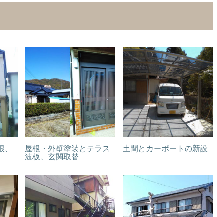
根、
屋根・外壁塗装とテラス
土間とカーポートの新設
波板、玄関取替