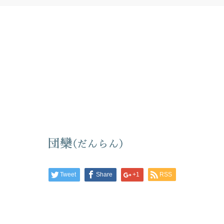
Tweet
Share
+1
RSS